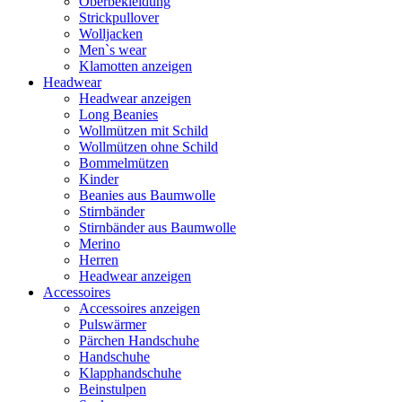
Oberbekleidung
Strickpullover
Wolljacken
Men`s wear
Klamotten anzeigen
Headwear
Headwear anzeigen
Long Beanies
Wollmützen mit Schild
Wollmützen ohne Schild
Bommelmützen
Kinder
Beanies aus Baumwolle
Stirnbänder
Stirnbänder aus Baumwolle
Merino
Herren
Headwear anzeigen
Accessoires
Accessoires anzeigen
Pulswärmer
Pärchen Handschuhe
Handschuhe
Klapphandschuhe
Beinstulpen