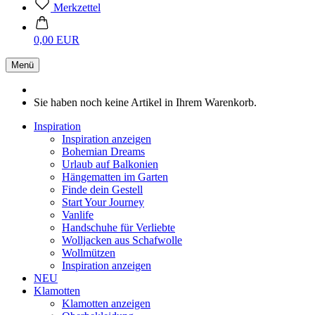
Merkzettel
0,00 EUR
Menü
Sie haben noch keine Artikel in Ihrem Warenkorb.
Inspiration
Inspiration anzeigen
Bohemian Dreams
Urlaub auf Balkonien
Hängematten im Garten
Finde dein Gestell
Start Your Journey
Vanlife
Handschuhe für Verliebte
Wolljacken aus Schafwolle
Wollmützen
Inspiration anzeigen
NEU
Klamotten
Klamotten anzeigen