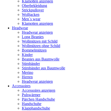
Klamotten anzeigen
Oberbekleidung
Strickpullover
Wolljacken
Men`s wear
Klamotten anzeigen
Headwear
Headwear anzeigen
Long Beanies
Wollmützen mit Schild
Wollmützen ohne Schild
Bommelmützen
Kinder
Beanies aus Baumwolle
Stirnbänder
Stirnbänder aus Baumwolle
Merino
Herren
Headwear anzeigen
Accessoires
Accessoires anzeigen
Pulswärmer
Pärchen Handschuhe
Handschuhe
Klapphandschuhe