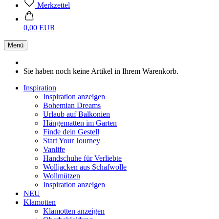
Merkzettel
0,00 EUR
Menü
Sie haben noch keine Artikel in Ihrem Warenkorb.
Inspiration
Inspiration anzeigen
Bohemian Dreams
Urlaub auf Balkonien
Hängematten im Garten
Finde dein Gestell
Start Your Journey
Vanlife
Handschuhe für Verliebte
Wolljacken aus Schafwolle
Wollmützen
Inspiration anzeigen
NEU
Klamotten
Klamotten anzeigen