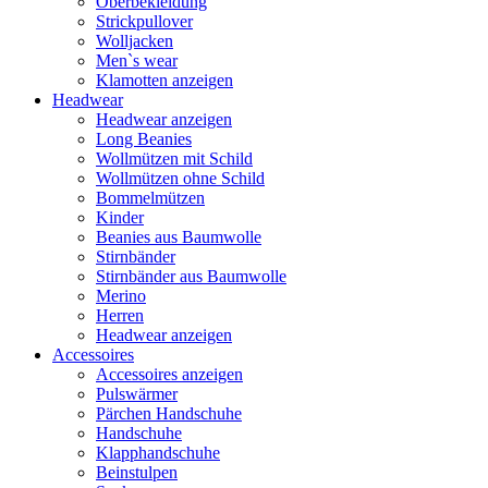
Oberbekleidung
Strickpullover
Wolljacken
Men`s wear
Klamotten anzeigen
Headwear
Headwear anzeigen
Long Beanies
Wollmützen mit Schild
Wollmützen ohne Schild
Bommelmützen
Kinder
Beanies aus Baumwolle
Stirnbänder
Stirnbänder aus Baumwolle
Merino
Herren
Headwear anzeigen
Accessoires
Accessoires anzeigen
Pulswärmer
Pärchen Handschuhe
Handschuhe
Klapphandschuhe
Beinstulpen